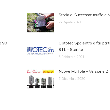
Storia di Successo: muffol
27 Aprile 2021
o 90
Optotec Spa entra a far par
STL – Sterlite
5 Febbraio 2021
Nuove Muffole – Versione 2
7 Dicembre 2020