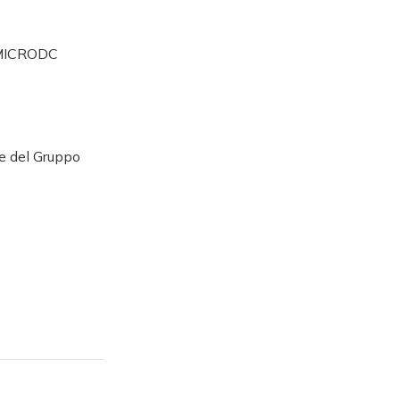
a MICRODC
te del Gruppo