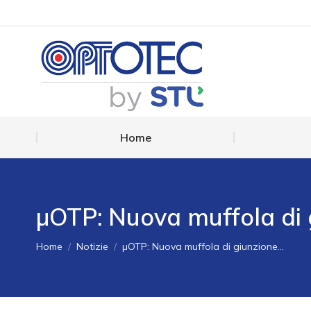
Home
Home
µOTP: Nuova muffola di 
You are here:
Home
Notizie
µOTP: Nuova muffola di giunzione…