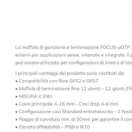
La muffola di giunzione e terminazione FOCUS-µOTP n
esterni per applicazioni aeree, interrate e integrate. Il 
può essere utilizzato per configurazioni di linea o di tes
I principali vantaggi del prodotto sono costituiti da:
• Compatibilità con fibre G652 e G657
• Muffola di terminazione fino 12 utenti – 12 giunti (F
• MISURA ≤ 2litri
• Cavo principale 4-16 mm – Cavi drop 4-6 mm
• Configurazione cavi Standard entrata/uscita – 2 fee
• Raggio di curvatura min. di 30mm per garantire il cont
• Elevata affidabilità – IP68 e IK10