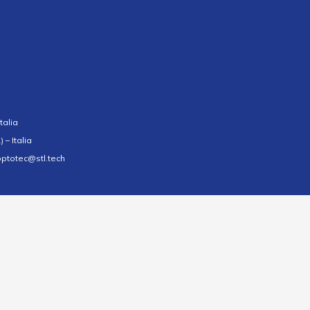
talia
 – Italia
.optotec@stl.tech